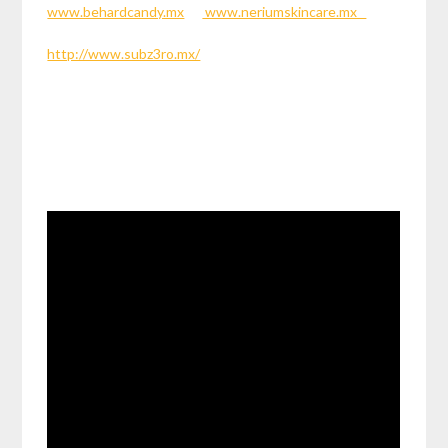
www.behardcandy.mx
www.neriumskincare.mx
http://www.subz3ro.mx/