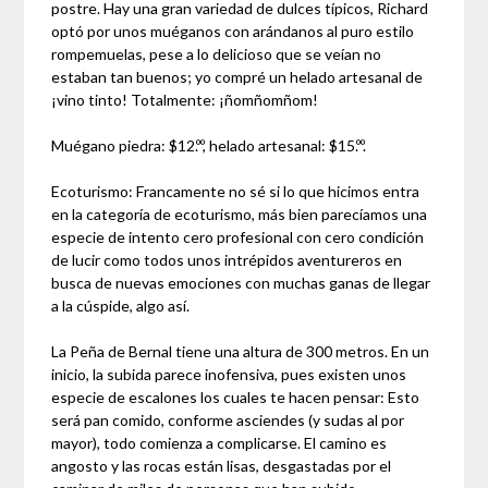
postre. Hay una gran variedad de dulces típicos, Richard
optó por unos muéganos con arándanos al puro estilo
rompemuelas, pese a lo delicioso que se veían no
estaban tan buenos; yo compré un helado artesanal de
¡vino tinto! Totalmente: ¡ñomñomñom!
Muégano piedra: $12.ºº, helado artesanal: $15.ºº.
Ecoturismo: Francamente no sé si lo que hicimos entra
en la categoría de ecoturismo, más bien parecíamos una
especie de intento cero profesional con cero condición
de lucir como todos unos intrépidos aventureros en
busca de nuevas emociones con muchas ganas de llegar
a la cúspide, algo así.
La Peña de Bernal tiene una altura de 300 metros. En un
inicio, la subida parece inofensiva, pues existen unos
especie de escalones los cuales te hacen pensar: Esto
será pan comido, conforme asciendes (y sudas al por
mayor), todo comienza a complicarse. El camino es
angosto y las rocas están lisas, desgastadas por el